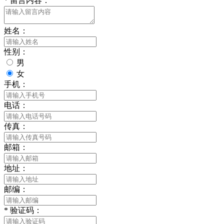
*
留言内容：
姓名：
性别：
男
女
手机：
电话：
传真：
邮箱：
地址：
邮编：
*
验证码：