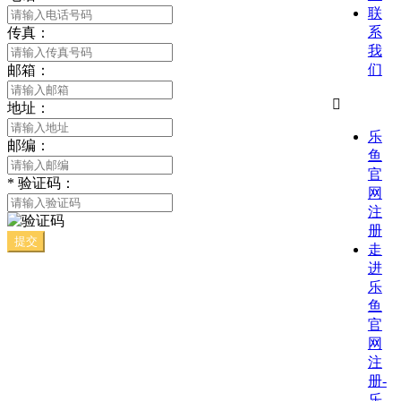
联
系
传真：
我
们
邮箱：

地址：
乐
邮编：
鱼
官
*
验证码：
网
注
册
提交
走
进
乐
鱼
官
网
注
册-
乐