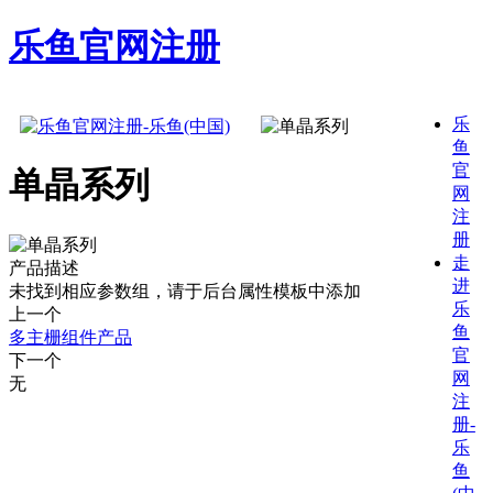
乐鱼官网注册
乐
鱼
官
单晶系列
网
注
册
走
产品描述
进
未找到相应参数组，请于后台属性模板中添加
乐
上一个
鱼
多主栅组件产品
官
下一个
网
无
注
CONTACT INFORMATION
册-
乐
联系方式
鱼