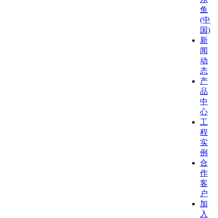
鱼
(中
国)
新
闻
动
态
产
品
中
心
工
程
实
例
合
作
客
户
加
入