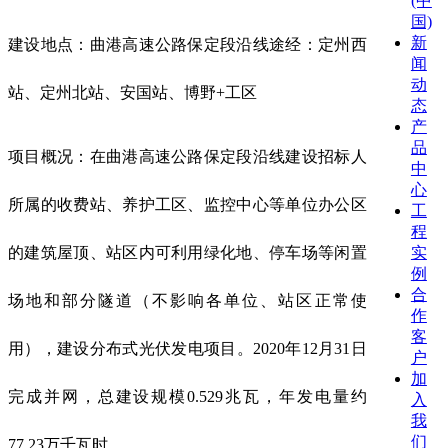
(中
国)
新
建设地点：曲港高速公路保定段沿线途经：定州西
闻
动
站、定州北站、安国站、博野+工区
态
产
品
项目概况：在曲港高速公路保定段沿线建设招标人
中
心
所属的收费站、养护工区、监控中心等单位办公区
工
程
的建筑屋顶、站区内可利用绿化地、停车场等闲置
实
例
合
场地和部分隧道（不影响各单位、站区正常使
作
客
用），建设分布式光伏发电项目。2020年12月31日
户
加
完成并网，总建设规模0.529兆瓦，年发电量约
入
我
们
77.23万千瓦时。