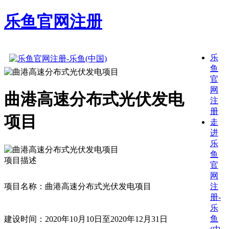
乐鱼官网注册
乐
鱼
官
网
曲港高速分布式光伏发电
注
册
项目
走
进
乐
鱼
项目描述
官
网
项目名称：曲港高速分布式光伏发电项目
注
册-
乐
鱼
建设时间：2020年10月10日至2020年12月31日